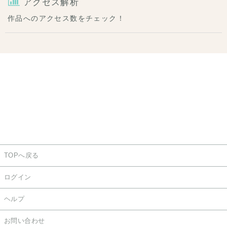
アクセス解析
作品へのアクセス数をチェック！
TOPへ戻る
ログイン
ヘルプ
お問い合わせ