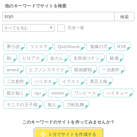
他のキーワードでサイトを検索
検索
完全一致
夢小説
ツイステ
QuizKnock
鬼滅の刃
R18
BL
ヒロアカ
金カム
名探偵コナン
銀魂
wrwrd
ヒプノシスマイク
呪術廻戦
一次創作
二次創作
ハリポタ
イラスト
第五人格
龍が如く
npr
nmmn
ワンピース
ハイキュー
テニスの王子様
鯨人
刀剣乱舞
このキーワードのサイトを作ってみませんか？
１分でサイトを作成する