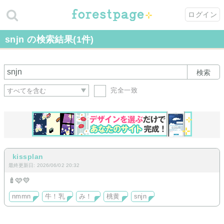
ログイン
snjn の検索結果(1件)
検索
完全一致
kissplan
最終更新日: 2026/06/02 20:32
🍼🩷💛
nmmn
牛！乳
み！
桃黄
snjn