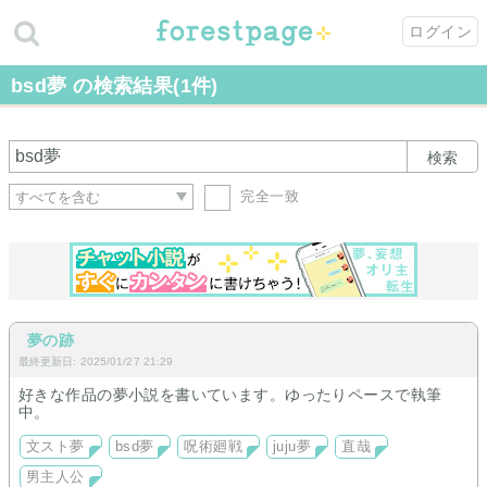
ログイン
bsd夢 の検索結果(1件)
検索
完全一致
夢の跡
最終更新日: 2025/01/27 21:29
好きな作品の夢小説を書いています。ゆったりペースで執筆
中。
文スト夢
bsd夢
呪術廻戦
juju夢
直哉
男主人公