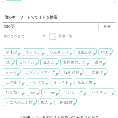
他のキーワードでサイトを検索
検索
完全一致
夢小説
ツイステ
QuizKnock
鬼滅の刃
R18
BL
ヒロアカ
金カム
名探偵コナン
銀魂
wrwrd
ヒプノシスマイク
呪術廻戦
一次創作
二次創作
ハリポタ
イラスト
第五人格
龍が如く
npr
nmmn
ワンピース
ハイキュー
テニスの王子様
鯨人
刀剣乱舞
このキーワードのサイトを作ってみませんか？