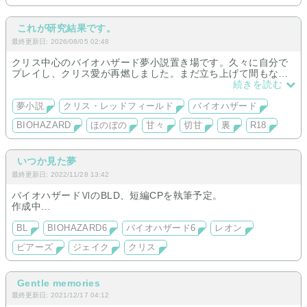
これが研究結果です。
最終更新日: 2026/08/05 02:48
クリス中心のバイオハザード夢小説置き場です。久々に自分で
プレイし、クリス愛が再燃しました。まだ立ち上げて間もない
です。投稿頑張ります！
続きを読む
夢小説
クリス・レッドフィールド
バイオハザード
BIOHAZARD
ほのぼの
甘々
切甘
裏
R18
いつか見た夢
最終更新日: 2022/11/28 13:42
バイオハザードⅥのBLD、短編CPを執筆予定。
作成中…
BL
BIOHAZARD6
バイオハザード6
レオン
ピアーズ
ジェイク
クリス
Gentle memories
最終更新日: 2021/12/17 04:12