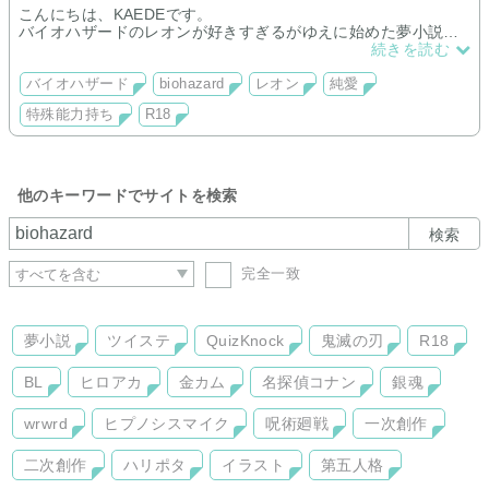
こんにちは、KAEDEです。
バイオハザードのレオンが好きすぎるがゆえに始めた夢小説で
す。
続きを読む
10年貯めこんだお話を書いていきます。
バイオハザード
biohazard
レオン
純愛
特殊能力持ち
R18
シナリオはゲーム版、ノベライズ版に沿った形でお送りしま
す。
年表など間違いがある可能性がありますのでご容赦ください。
他のキーワードでサイトを検索
検索
完全一致
夢小説
ツイステ
QuizKnock
鬼滅の刃
R18
BL
ヒロアカ
金カム
名探偵コナン
銀魂
wrwrd
ヒプノシスマイク
呪術廻戦
一次創作
二次創作
ハリポタ
イラスト
第五人格