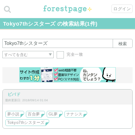
ログイン
Tokyo7thシスターズ の検索結果(1件)
検索
完全一致
ビバド
最終更新日: 2018/09/14 01:04
夢小説
百合夢
GL夢
ナナシス
Tokyo7thシスターズ