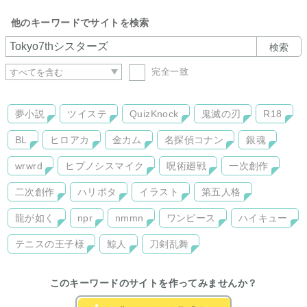
他のキーワードでサイトを検索
検索
完全一致
夢小説
ツイステ
QuizKnock
鬼滅の刃
R18
BL
ヒロアカ
金カム
名探偵コナン
銀魂
wrwrd
ヒプノシスマイク
呪術廻戦
一次創作
二次創作
ハリポタ
イラスト
第五人格
龍が如く
npr
nmmn
ワンピース
ハイキュー
テニスの王子様
鯨人
刀剣乱舞
このキーワードのサイトを作ってみませんか？