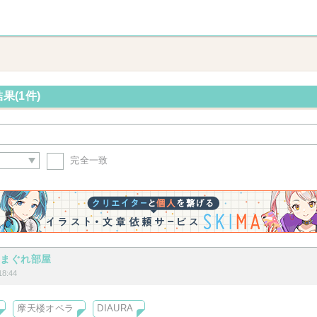
果(1件)
完全一致
きまぐれ部屋
8:44
摩天楼オペラ
DIAURA