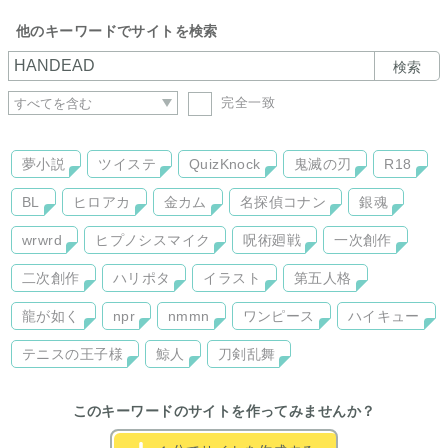
他のキーワードでサイトを検索
検索
完全一致
夢小説
ツイステ
QuizKnock
鬼滅の刃
R18
BL
ヒロアカ
金カム
名探偵コナン
銀魂
wrwrd
ヒプノシスマイク
呪術廻戦
一次創作
二次創作
ハリポタ
イラスト
第五人格
龍が如く
npr
nmmn
ワンピース
ハイキュー
テニスの王子様
鯨人
刀剣乱舞
このキーワードのサイトを作ってみませんか？