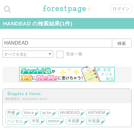
ログイン
HANDEAD の検索結果(1件)
検索
完全一致
Étagère à livres
最終更新日: 2021/03/04 18:47
声優
Voice
actor
HANDEAD
ANTHEM
ハンセム
半死
nmmn
半死夢
半死腐