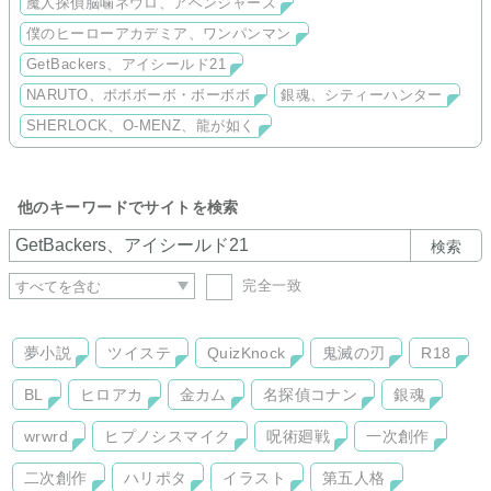
魔人探偵脳噛ネウロ、アベンジャーズ
僕のヒーローアカデミア、ワンパンマン
GetBackers、アイシールド21
NARUTO、ボボボーボ・ボーボボ
銀魂、シティーハンター
SHERLOCK、O-MENZ、龍が如く
他のキーワードでサイトを検索
検索
完全一致
夢小説
ツイステ
QuizKnock
鬼滅の刃
R18
BL
ヒロアカ
金カム
名探偵コナン
銀魂
wrwrd
ヒプノシスマイク
呪術廻戦
一次創作
二次創作
ハリポタ
イラスト
第五人格