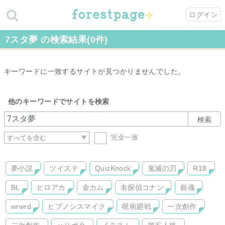
ログイン
7スタ夢 の検索結果(0件)
キーワードに一致するサイトが見つかりませんでした。
他のキーワードでサイトを検索
検索
完全一致
夢小説
ツイステ
QuizKnock
鬼滅の刃
R18
BL
ヒロアカ
金カム
名探偵コナン
銀魂
wrwrd
ヒプノシスマイク
呪術廻戦
一次創作