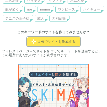
二次創作
ハリポタ
イラスト
第五人格
龍が如く
npr
nmmn
ワンピース
ハイキュー
テニスの王子様
鯨人
刀剣乱舞
このキーワードのサイトを作ってみませんか？
１分でサイトを作成する
フォレストページ＋でサイトを作ってキーワードを登録すると、
この場所にあなたのサイトが表示されます。