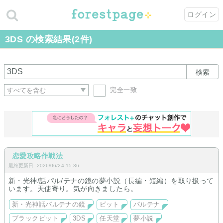
ログイン
3DS の検索結果(2件)
検索
完全一致
恋愛攻略作戦法
最終更新日: 2026/06/24 15:36
新・光神/話パル/テナの鏡の夢小説（長編・短編）を取り扱って
います。天使寄り。気が向きましたら。
新・光神話パルテナの鏡
ピット
パルテナ
ブラックピット
3DS
任天堂
夢小説