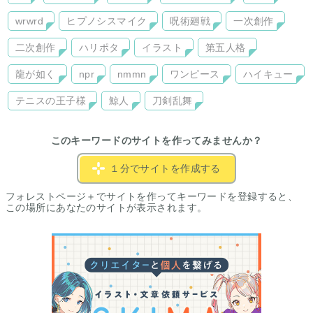
wrwrd
ヒプノシスマイク
呪術廻戦
一次創作
二次創作
ハリポタ
イラスト
第五人格
龍が如く
npr
nmmn
ワンピース
ハイキュー
テニスの王子様
鯨人
刀剣乱舞
このキーワードのサイトを作ってみませんか？
１分でサイトを作成する
フォレストページ＋でサイトを作ってキーワードを登録すると、
この場所にあなたのサイトが表示されます。