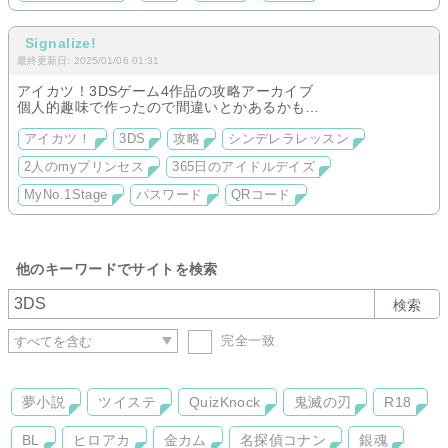
Signalize!
最終更新日: 2025/01/06 01:31
アイカツ！3DSゲーム4作品の攻略アーカイブ
個人的趣味で作ったので間違いとかあるかも…
アイカツ！
3DS
攻略
シンデレラレッスン
2人のmyプリンセス
365日のアイドルデイズ
MyNo.1Stage
パスワード
QRコード
他のキーワードでサイトを検索
検索
完全一致
夢小説
ツイステ
QuizKnock
鬼滅の刃
R18
BL
ヒロアカ
金カム
名探偵コナン
銀魂