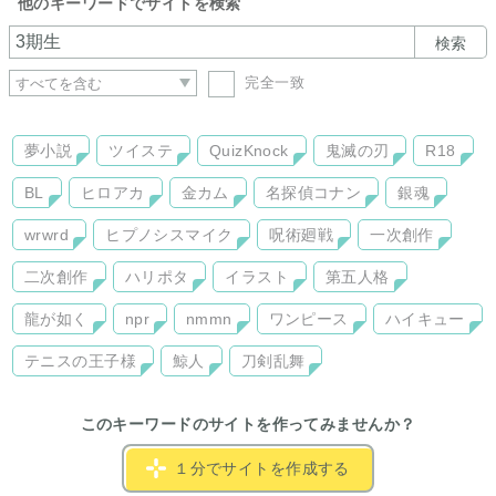
他のキーワードでサイトを検索
検索
完全一致
夢小説
ツイステ
QuizKnock
鬼滅の刃
R18
BL
ヒロアカ
金カム
名探偵コナン
銀魂
wrwrd
ヒプノシスマイク
呪術廻戦
一次創作
二次創作
ハリポタ
イラスト
第五人格
龍が如く
npr
nmmn
ワンピース
ハイキュー
テニスの王子様
鯨人
刀剣乱舞
このキーワードのサイトを作ってみませんか？
１分でサイトを作成する