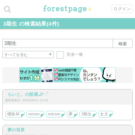
ログイン
3期生 の検索結果(4件)
検索
完全一致
らいと。の部屋🌙* :ﾟ
最終更新日: 2026/08/01 12:43
櫻坂46
nmmn
mkism
夢
3期生
女主
夢の世界