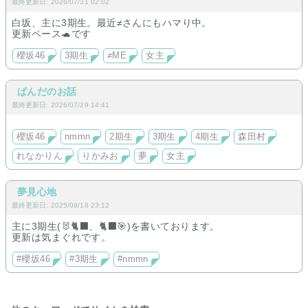
最終更新日: 2026/07/31 02:02
白坂、主に3期生。最近≠さんにもハマり中。
更新ペース🐢です
櫻坂46
3期生
≠ME
女主
ぱんだのお話
最終更新日: 2026/07/29 14:41
櫻坂46
nmmn
2期生
3期生
4期生
森田村
れなかりん
りかみお
夢
女主
夢見心地
最終更新日: 2025/09/18 23:12
主に3期生(🐰🐈‍⬛、🐈‍⬛🎯)を書いております。
更新は気まぐれです。
#櫻坂46
#3期生
#nmmn