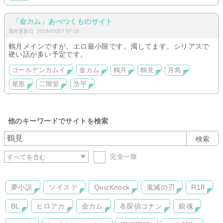
「金カム」あべつくものサイト
最終更新日: 2018/05/27 07:16
鶴月メインですが、エロ最小限です。濁してます。シリアスで
硬い話が多い予定です。
ゴールデンカムイ
金カム
鶴月
鶴見
月島
尾形
二階堂
浩平
他のキーワードでサイトを検索
検索
完全一致
夢小説
ツイステ
QuizKnock
鬼滅の刃
R18
BL
ヒロアカ
金カム
名探偵コナン
銀魂