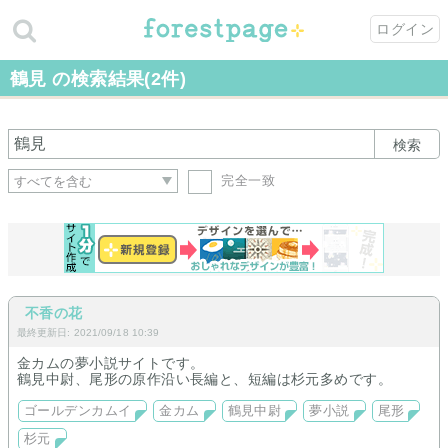
ログイン
鶴見 の検索結果(2件)
検索
完全一致
不香の花
最終更新日: 2021/09/18 10:39
金カムの夢小説サイトです。
鶴見中尉、尾形の原作沿い長編と、短編は杉元多めです。
ゴールデンカムイ
金カム
鶴見中尉
夢小説
尾形
杉元