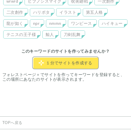
wrwrd
ヒプノシスマイク
呪術廻戦
一次創作
二次創作
ハリポタ
イラスト
第五人格
龍が如く
npr
nmmn
ワンピース
ハイキュー
テニスの王子様
鯨人
刀剣乱舞
このキーワードのサイトを作ってみませんか？
１分でサイトを作成する
フォレストページ＋でサイトを作ってキーワードを登録すると、
この場所にあなたのサイトが表示されます。
TOPへ戻る