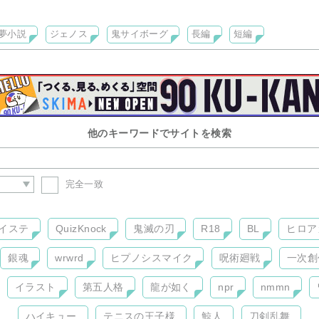
次創作サイトです。
の長編1本、短編を置いております。
夢小説
ジェノス
鬼サイボーグ
長編
短編
け付けてます♪
未定)は1本目が終わるまでは更新遅めです。
ださい！
他のキーワードでサイトを検索
完全一致
イステ
QuizKnock
鬼滅の刃
R18
BL
ヒロア
銀魂
wrwrd
ヒプノシスマイク
呪術廻戦
一次創
イラスト
第五人格
龍が如く
npr
nmmn
ハイキュー
テニスの王子様
鯨人
刀剣乱舞