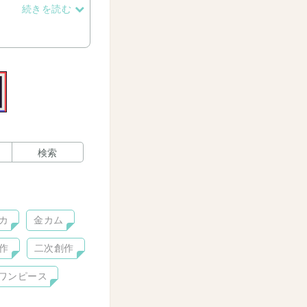
続きを読む
検索
カ
金カム
作
二次創作
ワンピース