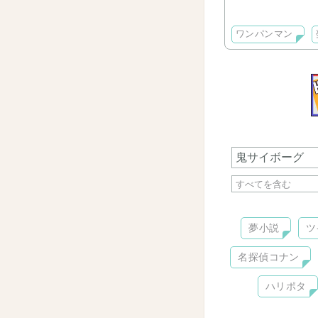
ワンパンマンの二
現在ジェノス落ち
ワンパンマン
短編リクエスト受
長編2本目(お相手
皆様是非お越しく
夢小説
ツ
名探偵コナン
ハリポタ