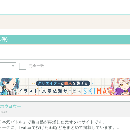
1件)
完全一致
ンホウヨウ―
8:43
％本気バトル」で幽白熱が再燃した元オタのサイトです。
ークに、Twitterで投げたSSなどをまとめて掲載しています。