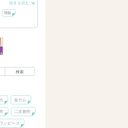
続きを読む
飛軀
検索
カ
金カム
作
二次創作
ワンピース