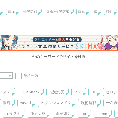
トークを増やす他、二次創作小説などもアップするかも？？
雷禅
食脱医師
雷禅×食脱医師
雷食
軀
飛影
他のキーワードでサイトを検索
完全一致
イステ
QuizKnock
鬼滅の刃
R18
BL
ヒロア
銀魂
wrwrd
ヒプノシスマイク
呪術廻戦
一次創
イラスト
第五人格
龍が如く
npr
nmmn