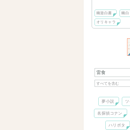
今後、ストーリー
幽遊白書
幽白
オリキャラ
夢小説
ツ
名探偵コナン
ハリポタ