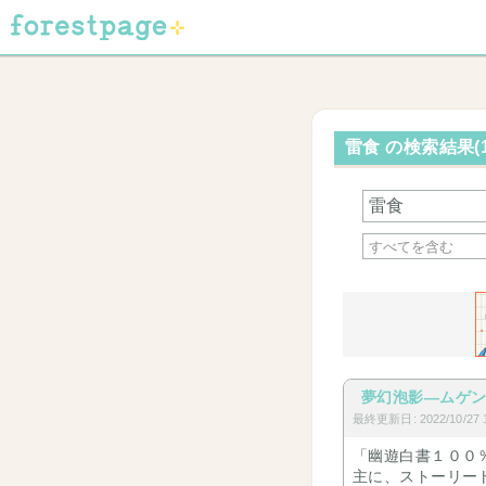
雷食 の検索結果(
夢幻泡影―ムゲ
最終更新日: 2022/10/27 1
「幽遊白書１００
主に、ストーリート