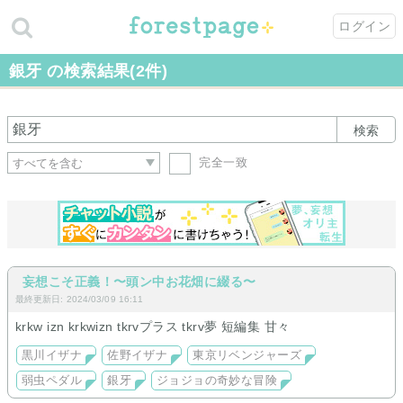
ログイン
銀牙 の検索結果(2件)
検索
完全一致
妄想こそ正義！〜頭ン中お花畑に綴る〜
最終更新日: 2024/03/09 16:11
krkw izn krkwizn tkrvプラス tkrv夢 短編集 甘々
黒川イザナ
佐野イザナ
東京リベンジャーズ
弱虫ペダル
銀牙
ジョジョの奇妙な冒険