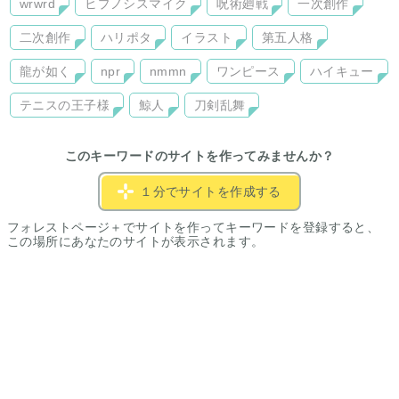
wrwrd
ヒプノシスマイク
呪術廻戦
一次創作
二次創作
ハリポタ
イラスト
第五人格
龍が如く
npr
nmmn
ワンピース
ハイキュー
テニスの王子様
鯨人
刀剣乱舞
このキーワードのサイトを作ってみませんか？
１分でサイトを作成する
フォレストページ＋でサイトを作ってキーワードを登録すると、
この場所にあなたのサイトが表示されます。