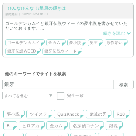
ひんなひんな！/星屑の輝きは
最終更新日: 2020/07/24 01:01
ゴールデンカムイと銀牙伝説ウィードの夢小説を書かせていた
だいております。
更新頻度は低く、文も拙いですがどうぞ宜しくお願いします。
続きを読む
ゴールデンカムイ
金カム
夢小説
男主
原作沿い
銀牙伝説WEED
銀牙伝説ウィード
他のキーワードでサイトを検索
検索
完全一致
夢小説
ツイステ
QuizKnock
鬼滅の刃
R18
BL
ヒロアカ
金カム
名探偵コナン
銀魂