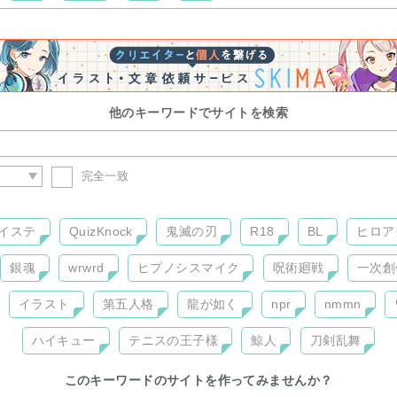
他のキーワードでサイトを検索
完全一致
イステ
QuizKnock
鬼滅の刃
R18
BL
ヒロア
銀魂
wrwrd
ヒプノシスマイク
呪術廻戦
一次創
イラスト
第五人格
龍が如く
npr
nmmn
ハイキュー
テニスの王子様
鯨人
刀剣乱舞
このキーワードのサイトを作ってみませんか？