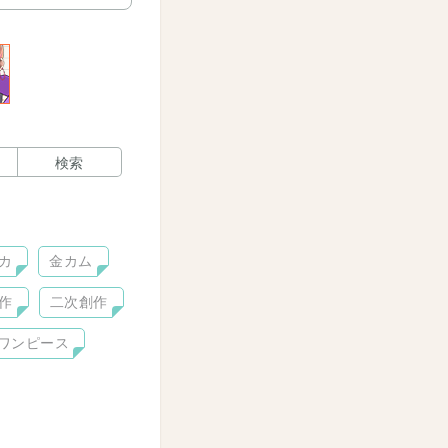
検索
カ
金カム
作
二次創作
ワンピース