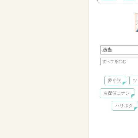
夢小説
ツ
名探偵コナン
ハリポタ