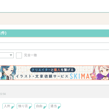
1件)
完全一致
2:56
人外
独り言
自由
適当