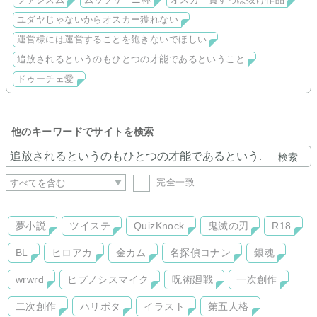
ファシズム
ムッソリーニ杯
オスカー賞すっぽ抜け作品
ユダヤじゃないからオスカー獲れない
運営様には運営することを飽きないでほしい
追放されるというのもひとつの才能であるということ
ドゥーチェ愛
他のキーワードでサイトを検索
検索
完全一致
夢小説
ツイステ
QuizKnock
鬼滅の刃
R18
BL
ヒロアカ
金カム
名探偵コナン
銀魂
wrwrd
ヒプノシスマイク
呪術廻戦
一次創作
二次創作
ハリポタ
イラスト
第五人格