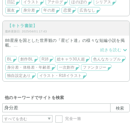
日記
イラスト
アナログ
ほのぼの
シリアス
親友
身分差
年の差
恋愛
広告なし
【キトラ書架】
最終更新日: 2025/04/01 17:43
88星座を国とした世界観の『星ビト達』の様々な短編小説を掲
載。
続きを読む
Ｒ18作品多め。
※成人描写は文章&イラスト共にかなり濃いめなのでご注意下さ
BL
創作BL
R18
総キャラ30人超
色んなカップル
いm(_ _)m
身分差・体格差・年齢差
一次創作
ファンタジー
※過去作のブロマンスも有
独自設定あり
イラスト・R18イラスト
他のキーワードでサイトを検索
検索
完全一致