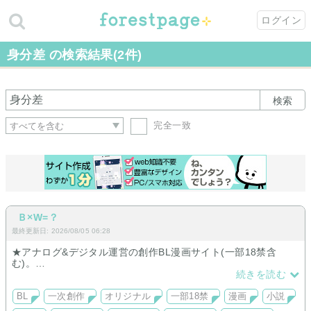
ログイン
身分差 の検索結果(2件)
検索
完全一致
Ｂ×W=？
最終更新日: 2026/08/05 06:28
★アナログ&デジタル運営の創作BL漫画サイト(一部18禁含
む)。
・短編、長編・シリアス、ふにゃ絵ほのぼのモノ等。写真つき
続きを読む
日記も。
7/26：アナログノート２Ｐ追加しました。
BL
一次創作
オリジナル
一部18禁
漫画
小説