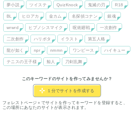
夢小説
ツイステ
QuizKnock
鬼滅の刃
R18
BL
ヒロアカ
金カム
名探偵コナン
銀魂
wrwrd
ヒプノシスマイク
呪術廻戦
一次創作
二次創作
ハリポタ
イラスト
第五人格
龍が如く
npr
nmmn
ワンピース
ハイキュー
テニスの王子様
鯨人
刀剣乱舞
このキーワードのサイトを作ってみませんか？
１分でサイトを作成する
フォレストページ＋でサイトを作ってキーワードを登録すると、
この場所にあなたのサイトが表示されます。