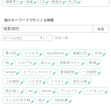
爆豪寄り
短編
1-A
敵連合
R_18
他のキーワードでサイトを検索
検索
完全一致
夢小説
ツイステ
QuizKnock
鬼滅の刃
R18
BL
ヒロアカ
金カム
名探偵コナン
銀魂
wrwrd
ヒプノシスマイク
呪術廻戦
一次創作
二次創作
ハリポタ
イラスト
第五人格
龍が如く
npr
nmmn
ワンピース
ハイキュー
テニスの王子様
鯨人
刀剣乱舞