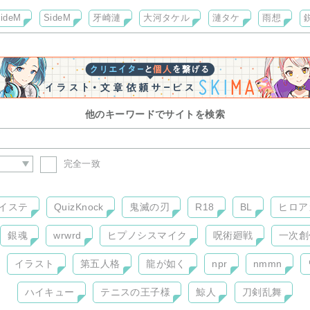
deM
SideM
牙崎漣
大河タケル
漣タケ
雨想
他のキーワードでサイトを検索
完全一致
イステ
QuizKnock
鬼滅の刃
R18
BL
ヒロア
銀魂
wrwrd
ヒプノシスマイク
呪術廻戦
一次創
イラスト
第五人格
龍が如く
npr
nmmn
ハイキュー
テニスの王子様
鯨人
刀剣乱舞