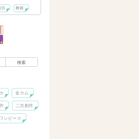
鋭百
舞握
検索
カ
金カム
作
二次創作
ワンピース