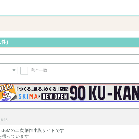
1件)
完全一致
8:15
ideMの二次創作小説サイトです
を扱っています