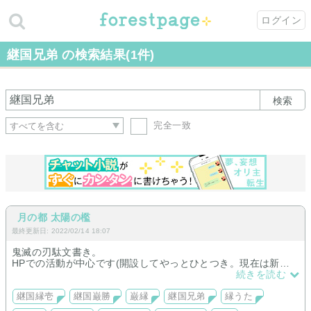
ログイン
継国兄弟 の検索結果(1件)
検索
完全一致
月の都 太陽の檻
最終更新日: 2022/02/14 18:07
鬼滅の刃駄文書き。
HPでの活動が中心です(開設してやっとひとつき。現在は新作U
P中心、各小説サイトから転載中)。
続きを読む
柱達も大好きですが、一番は継国兄弟。
継国縁壱
継国巌勝
巌縁
継国兄弟
縁うた
戦国時代から現代パロディ、んでもって。ついに夢小説ですw