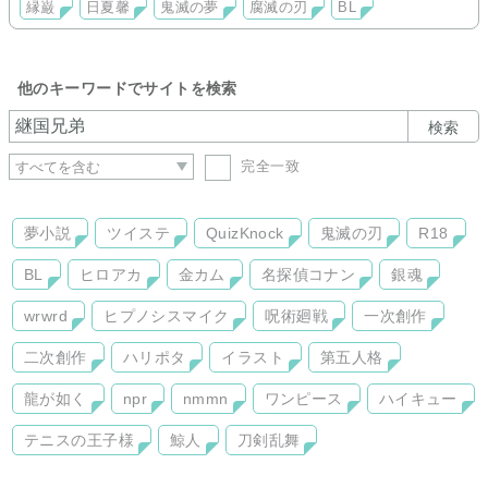
縁巌
日夏馨
鬼滅の夢
腐滅の刃
BL
ただ、こちらの更新は相当稀です。作品掲載予定については、
HPのscheduleにてご確認頂けますと幸いです。
ご訪問ありがとうございました♪ ぺこりんm(_ _)m
他のキーワードでサイトを検索
検索
完全一致
夢小説
ツイステ
QuizKnock
鬼滅の刃
R18
BL
ヒロアカ
金カム
名探偵コナン
銀魂
wrwrd
ヒプノシスマイク
呪術廻戦
一次創作
二次創作
ハリポタ
イラスト
第五人格
龍が如く
npr
nmmn
ワンピース
ハイキュー
テニスの王子様
鯨人
刀剣乱舞