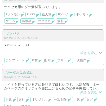
ツクセカ用のグラ素材置いています。
#ポケモン
#BBS
任天堂
#ゲーム
ポケモン
ゲーム
掲示板
ツクセカ
素材
ザンバラ
最終更新日: 2019/01/24 12:38
▲09/02 temp+1
フォレストページ＋用デザインテンプレートや素材画像配布
続きを読む
///murmur（つぶやき）でもほんの少しスタイルシート公開して
テンプレート
素材
配布
フリー
一次創作
いますのでよかったらどうぞ///
ソーダ水は永遠に
最終更新日: 2018/08/09 17:44
サイトを持っている方に是非見てほしいです。お題配布、ホー
ムページのクオリティを更に上げるための記事を掲載していま
す。
続きを読む
お題
素材
オリジナル
一次創作
小説
タグ