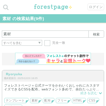
ログイン
素材 の検索結果(9件)
検索
完全一致
Ryoryuka
最終更新日: 2025/12/20 18:05
フォレストページ＋公式テーマをかわいくおしゃれにカスタマ
イズできるCSSを配布。webフォント多めで、余白たっぷりの
デザインに調整しました。共通HEADにコピペするだけの簡単
続きを読む
仕様。デモページやプレビュー画像で雰囲気を確かめることが
できます。
テンプレート
素材
配布
フリー
HTML
CSS
❶おすすめWebフォントセット12パターン