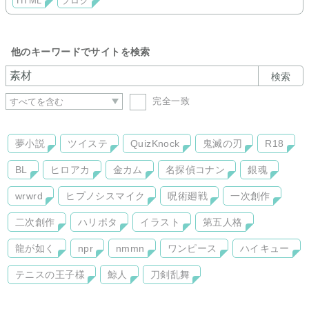
HTML
ブログ
他のキーワードでサイトを検索
検索
完全一致
夢小説
ツイステ
QuizKnock
鬼滅の刃
R18
BL
ヒロアカ
金カム
名探偵コナン
銀魂
wrwrd
ヒプノシスマイク
呪術廻戦
一次創作
二次創作
ハリポタ
イラスト
第五人格
龍が如く
npr
nmmn
ワンピース
ハイキュー
テニスの王子様
鯨人
刀剣乱舞