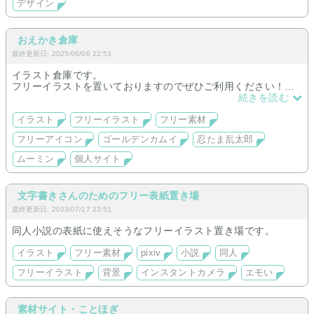
デザイン
❷全画面背景画像を設定できるコピペCSS
❸おすすめ背景素材の紹介と個別カスタマイズCSSを10パター
ン
❹小説目次ページをおしゃれにデザインできるコピペCSS
おえかき倉庫
❺メイン画像向けヘッダー素材配布。680 × 200 px。プロフサ
最終更新日: 2025/06/06 22:53
ービス「onelinkers」ヘッダー画像にもおすすめ
❻個人サイト全般向け記事、100質(50質)、𝕏(Twitter)テンプレ
イラスト倉庫です。
も配布
フリーイラストを置いておりますのでぜひご利用ください！
基本はヘタゆるっとしたイラストを描いております。
続きを読む
【二次創作取り扱いイラスト】
イラスト
フリーイラスト
フリー素材
・knkm→白、尾
フリーアイコン
ゴールデンカムイ
忍たま乱太郎
・rkrn→きり、しん、竹、シゲ、土
・mmn→SKYコラボのム一〇ン
ムーミン
個人サイト
のみです。
※二次創作の小説は一切取り扱っておりません。
文字書きさんのためのフリー表紙置き場
最終更新日: 2023/07/17 23:51
同人小説の表紙に使えそうなフリーイラスト置き場です。
イラスト
フリー素材
pixiv
小説
同人
フリーイラスト
背景
インスタントカメラ
エモい
素材サイト・ことほぎ