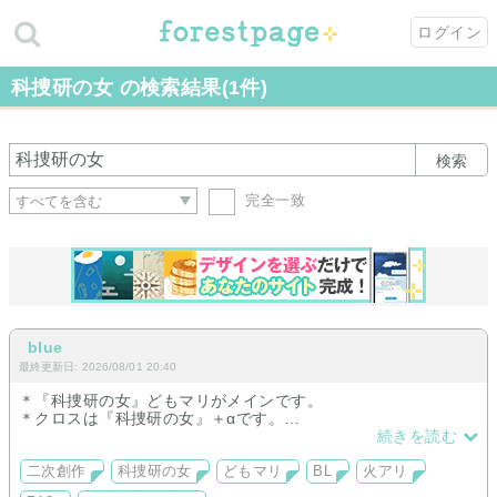
ログイン
科捜研の女 の検索結果(1件)
検索
完全一致
blue
最終更新日: 2026/08/01 20:40
＊『科捜研の女』どもマリがメインです。
＊クロスは『科捜研の女』＋αです。
＊火アリも少なめですが置いています。
続きを読む
二次創作
科捜研の女
どもマリ
BL
火アリ