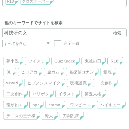
R18
クロスオーバー
他のキーワードでサイトを検索
検索
完全一致
夢小説
ツイステ
QuizKnock
鬼滅の刃
R18
BL
ヒロアカ
金カム
名探偵コナン
銀魂
wrwrd
ヒプノシスマイク
呪術廻戦
一次創作
二次創作
ハリポタ
イラスト
第五人格
龍が如く
npr
nmmn
ワンピース
ハイキュー
テニスの王子様
鯨人
刀剣乱舞