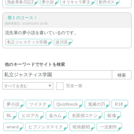
熱血青春日記2
夢小説
オリキャラ夢主
創作ボス
第１のコース！
最終更新日: 2018/01/09 10:38
流先輩の夢小説を書いているのです。
私立ジャスティス学園
波川流
他のキーワードでサイトを検索
検索
完全一致
夢小説
ツイステ
QuizKnock
鬼滅の刃
R18
BL
ヒロアカ
金カム
名探偵コナン
銀魂
wrwrd
ヒプノシスマイク
呪術廻戦
一次創作