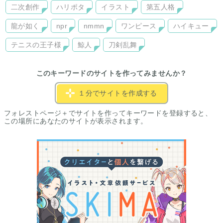
二次創作
ハリポタ
イラスト
第五人格
龍が如く
npr
nmmn
ワンピース
ハイキュー
テニスの王子様
鯨人
刀剣乱舞
このキーワードのサイトを作ってみませんか？
１分でサイトを作成する
フォレストページ＋でサイトを作ってキーワードを登録すると、
この場所にあなたのサイトが表示されます。