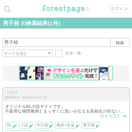
ログイン
男子校 の検索結果(1件)
検索
完全一致
i r t r
最終更新日: 2018/09/28 21:31
オリジナルBL小説サイトです。
不器用な物理教師とまっすぐに思いを伝える高校生の切ない恋
愛もの(長編、エロなし)と、
続きを読む
少女漫画系イケメン男子に振り回される不憫な男の子の話(R1
BL
小説
年の差
教師×生徒
男子校
8、NLあったり、何でもあり)の二本立てです。