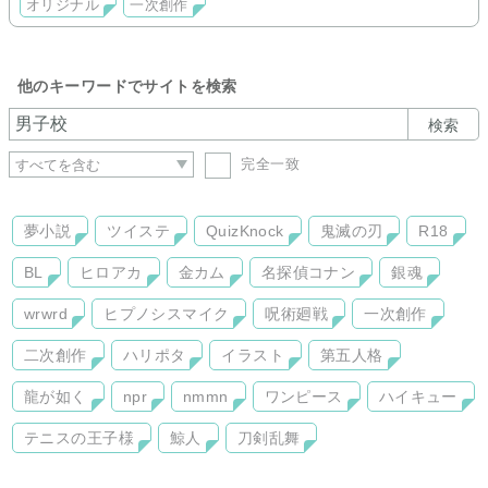
オリジナル
一次創作
他のキーワードでサイトを検索
検索
完全一致
夢小説
ツイステ
QuizKnock
鬼滅の刃
R18
BL
ヒロアカ
金カム
名探偵コナン
銀魂
wrwrd
ヒプノシスマイク
呪術廻戦
一次創作
二次創作
ハリポタ
イラスト
第五人格
龍が如く
npr
nmmn
ワンピース
ハイキュー
テニスの王子様
鯨人
刀剣乱舞