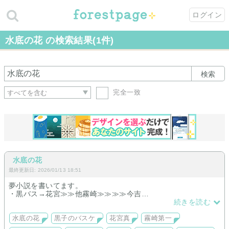
ログイン
水底の花 の検索結果(1件)
検索
完全一致
水底の花
最終更新日: 2026/01/13 18:51
夢小説を書いてます。
・黒バス→花宮≫≫他霧崎≫≫≫≫今吉
・名コ→ジン≫≫≫≫≫赤井
続きを読む
・逆裁→御剣・夕神≫≫≫≫オールキャラ
水底の花
黒子のバスケ
花宮真
霧崎第一