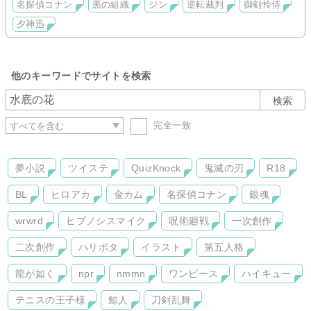
名探偵コナン
黒の組織
ジン
逆転裁判
御剣怜侍
夕神迅
他のキーワードでサイトを検索
検索
完全一致
夢小説
ツイステ
QuizKnock
鬼滅の刃
R18
BL
ヒロアカ
金カム
名探偵コナン
銀魂
wrwrd
ヒプノシスマイク
呪術廻戦
一次創作
二次創作
ハリポタ
イラスト
第五人格
龍が如く
npr
nmmn
ワンピース
ハイキュー
テニスの王子様
鯨人
刀剣乱舞