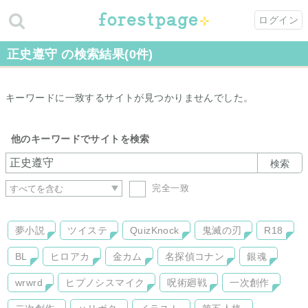
ログイン
正史遵守 の検索結果(0件)
キーワードに一致するサイトが見つかりませんでした。
他のキーワードでサイトを検索
検索
完全一致
夢小説
ツイステ
QuizKnock
鬼滅の刃
R18
BL
ヒロアカ
金カム
名探偵コナン
銀魂
wrwrd
ヒプノシスマイク
呪術廻戦
一次創作