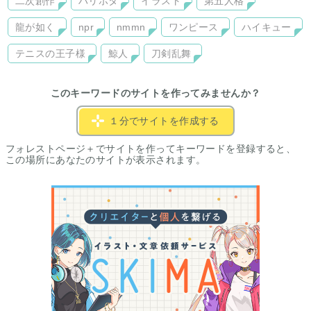
二次創作
ハリポタ
イラスト
第五人格
龍が如く
npr
nmmn
ワンピース
ハイキュー
テニスの王子様
鯨人
刀剣乱舞
このキーワードのサイトを作ってみませんか？
１分でサイトを作成する
フォレストページ＋でサイトを作ってキーワードを登録すると、
この場所にあなたのサイトが表示されます。