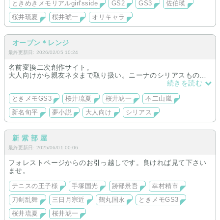
ときめきメモリアルgirl'sside
GS2
GS3
佐伯瑛
桜井琉夏
桜井琥一
オリキャラ
オーブン＊レンジ
最終更新日: 2026/02/05 10:24
名前変換二次創作サイト。
大人向けから親友ネタまで取り扱い。ニーナのシリアスもの連
載中。
続きを読む
ときメモGS3
桜井琉夏
桜井琥一
不二山嵐
新名旬平
夢小説
大人向け
シリアス
新 紫 部 屋
最終更新日: 2025/06/01 00:06
フォレストページからのお引っ越しです。良ければ見て下さい
ませ。
テニスの王子様
手塚国光
跡部景吾
幸村精市
刀剣乱舞
三日月宗近
鶴丸国永
ときメモGS3
桜井琉夏
桜井琥一