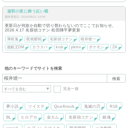
遊郭の夜に舞う紅い蝶
最終更新日: 2024/08/21 19:56
更新日が何故か自動で切り替わらないのでここでお知らせ。
2026.4.17 名探偵コナン 松田陣平夢更新
薄桜鬼
呪術廻戦
名探偵コナン
桜井琥一
遊戯王DM
カラスバ
krsb
pkmn
ポケモン
ZA
他のキーワードでサイトを検索
検索
完全一致
夢小説
ツイステ
QuizKnock
鬼滅の刃
R18
BL
ヒロアカ
金カム
名探偵コナン
銀魂