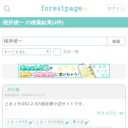
ログイン
桜井琥一 の検索結果(4件)
検索
完全一致
月の道
最終更新日: 2026/08/07 21:37
ときメモGS1.2.3の混合夢小説サイトです。
長編小説気味です。
続きを読む
現在主人公高校二年生です。
主人公オリキャラです。
ときメモGS
ときメモGS混合
夢小説