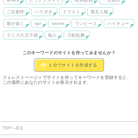
wrwrd
ヒプノシスマイク
呪術廻戦
一次創作
二次創作
ハリポタ
イラスト
第五人格
龍が如く
npr
nmmn
ワンピース
ハイキュー
テニスの王子様
鯨人
刀剣乱舞
このキーワードのサイトを作ってみませんか？
１分でサイトを作成する
フォレストページ＋でサイトを作ってキーワードを登録すると、
この場所にあなたのサイトが表示されます。
TOPへ戻る