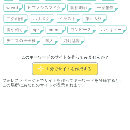
wrwrd
ヒプノシスマイク
呪術廻戦
一次創作
二次創作
ハリポタ
イラスト
第五人格
龍が如く
npr
nmmn
ワンピース
ハイキュー
テニスの王子様
鯨人
刀剣乱舞
このキーワードのサイトを作ってみませんか？
１分でサイトを作成する
フォレストページ＋でサイトを作ってキーワードを登録すると、
この場所にあなたのサイトが表示されます。