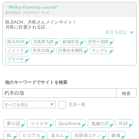
*Milky-Fantasy-secret*
最終更新日: 2018/09/27 04:36
BLEACH、月島さんメインサイト！
月島に狂愛される話
銀城に一目惚れする話
続きを読む
救世主ハッシュヴァルトと微裏
独占欲の強い浮竹隊長
BLEACH
月島秀九郎
銀城空吾
浮竹十四郎
パパノイトラ
ノイトラ
朽木白哉
日番谷冬獅郎
ヤンデレ
朽木白哉の幼馴染みetc...
ブリーチ
※激裏18↑あり
パスワードなし、注意！
他のキーワードでサイトを検索
検索
完全一致
夢小説
ツイステ
QuizKnock
鬼滅の刃
R18
BL
ヒロアカ
金カム
名探偵コナン
銀魂