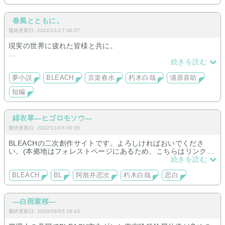
春風とともに。
最終更新日: 2022/11/27 00:07
現実の世界に疲れた皆様と共に。
社会に疲れた社畜1名が、
続きを読む
社蓄になる為に、妄想を皆さんに共有する場を作ります。
夢小説
BLEACH
京楽春水
朽木白哉
浦原喜助
京楽隊長達とゆっくり恋に落ちていきたい人、ぜひおすすめで
短編
す。読者登録お待ちしております！
緋衣草―ヒゴロモソウ―
最終更新日: 2022/11/06 00:26
BLEACHの二次創作サイトです。よろしければおいでくださ
い。(本拠地はフォレストページにあるため、こちらはリンクと
なります)
続きを読む
BLEACH
BL
阿散井恋次
朽木白哉
恋白
―白雨紫桜―
最終更新日: 2020/09/05 16:43