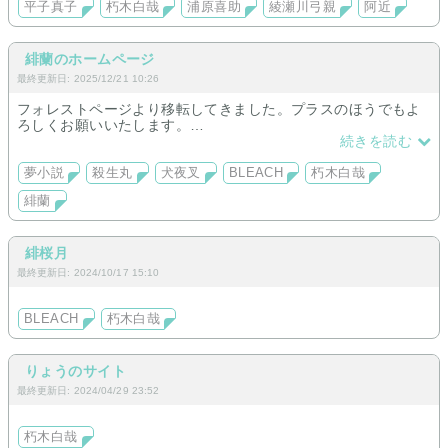
平子真子
朽木白哉
浦原喜助
綾瀬川弓親
阿近
緋蘭のホームページ
最終更新日: 2025/12/21 10:26
フォレストページより移転してきました。プラスのほうでもよ
ろしくお願いいたします。
続きを読む
また同作品を少しずつではありますが、pixivにも載せています
ので良かったらそちらも見てやってください。
夢小説
殺生丸
犬夜叉
BLEACH
朽木白哉
緋蘭
緋桜月
最終更新日: 2024/10/17 15:10
BLEACH
朽木白哉
りょうのサイト
最終更新日: 2024/04/29 23:52
朽木白哉