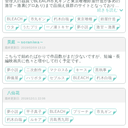
管理人の贔屓でBLEACH市丸ギンと東京喰種鈴屋什造が多めの
激甘～激裏(グロあり)まで品揃え抜群のサイトとなっておりま
す！鬼更新目指して頑張りますのでどうぞよろしくお願いしま
続きを読む
す🥰
BLEACH
市丸ギン
朽木白哉
東京喰種
鈴屋什造
ウタ
うたプリ
一ノ瀬トキヤ
夢小説
激甘～激裏
昊庭 ～soraniwa～
最終更新日: 2019/02/09 13:13
こちらで始めたばかりで作品数がまだ少ないですが、短編・長
編映画共に色々と増やして行く予定です。
夢小説
二次創作
マクロスΔ
キース
黒執事
葬儀屋
ハリポタ
セブルス
BLEACH
朽木白哉
八仙花
最終更新日: 2018/12/11 22:06
夢小説
平子真子
BLEACH
ブリーチ
市丸ギン
朽木白哉
ルキア
月島秀九郎