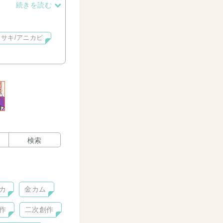
どを同封する感じに
続きを読む
♪
サキ/アニカビ
検索
カ
金カム
作
二次創作