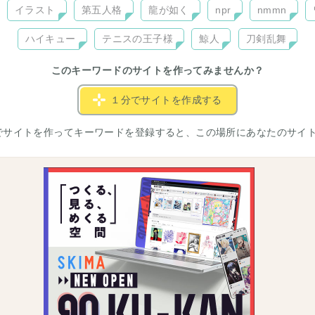
イラスト
第五人格
龍が如く
npr
nmmn
ハイキュー
テニスの王子様
鯨人
刀剣乱舞
このキーワードのサイトを作ってみませんか？
１分でサイトを作成する
でサイトを作ってキーワードを登録すると、この場所にあなたのサイ