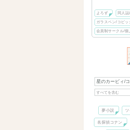
お手紙などでお問
なります。
よろず
同人誌
管理人 Camill
＊コンゴトモヨロ
ガラスペン/コピッ
会員制サークル/個
夢小説
ツ
名探偵コナン