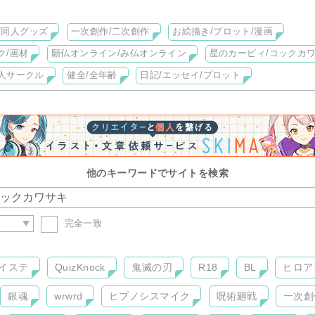
い合わせ後、お返事のお手紙に折り返しパスワードを記した印刷物な
/同人グッズ
一次創作/二次創作
お絵描き/プロット/漫画
e Hayami@Serinyàまでお気軽にお問い合わせいただけましたら幸いです
シク＊
ク/画材
願仏オンライン/み仏オンライン
星のカービィ/コックカワ
人サークル
健全/全年齢
日記/エッセイ/プロット
他のキーワードでサイトを検索
完全一致
イステ
QuizKnock
鬼滅の刃
R18
BL
ヒロア
銀魂
wrwrd
ヒプノシスマイク
呪術廻戦
一次創