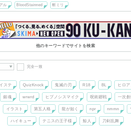
アル
BloodStainned
斬ミリ
他のキーワードでサイトを検索
完全一致
イステ
QuizKnock
鬼滅の刃
R18
BL
ヒロア
銀魂
wrwrd
ヒプノシスマイク
呪術廻戦
一次創
イラスト
第五人格
龍が如く
npr
nmmn
ハイキュー
テニスの王子様
鯨人
刀剣乱舞