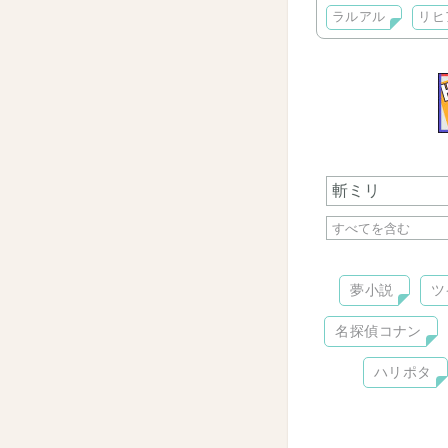
ラルアル
リヒ
夢小説
ツ
名探偵コナン
ハリポタ