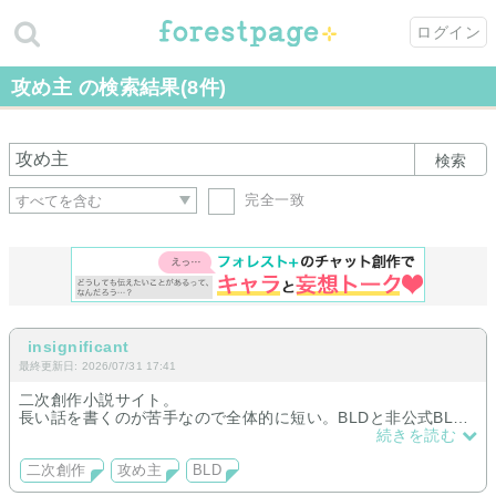
ログイン
攻め主 の検索結果(8件)
検索
完全一致
insignificant
最終更新日: 2026/07/31 17:41
二次創作小説サイト。
長い話を書くのが苦手なので全体的に短い。BLDと非公式BLカ
プ混在。
続きを読む
あげてる話が多い順にカプ名並べてます。
ジャンル：twst（リドフロ、監攻め、夢）
二次創作
攻め主
BLD