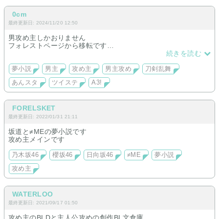
0cm
最終更新日: 2024/11/20 12:50
男攻め主しかおりません
フォレストページから移転です
ジャンルばらばらで好きなものを好きなだけ
続きを読む
夢小説
男主
攻め主
男主攻め
刀剣乱舞
あんスタ
ツイステ
A3!
FORELSKET
最終更新日: 2022/01/31 21:11
坂道と≠MEの夢小説です
攻め主メインです
乃木坂46
櫻坂46
日向坂46
≠ME
夢小説
攻め主
WATERLOO
最終更新日: 2021/09/17 01:50
攻め主のBLDと主人公攻めの創作BL文倉庫