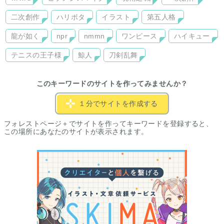
二次創作
ハリポタ
イラスト
第五人格
龍が如く
npr
nmmn
ワンピース
ハイキュー
テニスの王子様
鯨人
刀剣乱舞
このキーワードのサイトを作ってみませんか？
１分でサイトを作成する
フォレストページ＋でサイトを作ってキーワードを登録すると、
この場所にあなたのサイトが表示されます。