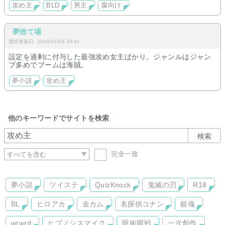
攻め主
BLD
男主
腐向け
夢捨て場
最終更新日: 2018/01/06 20:41
設定を過剰に付与した最強攻め女主ばかり。ジャンルはジャン
プ多めでブームは海賊。
夢小説
攻め主
他のキーワードでサイトを検索
検索
完全一致
夢小説
ツイステ
QuizKnock
鬼滅の刃
R18
BL
ヒロアカ
金カム
名探偵コナン
銀魂
wrwrd
ヒプノシスマイク
呪術廻戦
一次創作