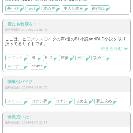
夢小説
twst
攻め主
主人公攻め
創作BL
僕にも救済を・・・
最終更新日: 2021/07/31 04:06
ここは、ヒ〇ノシス〇イクの声/優のBL小説andBLD小説を取り
扱ってるサイトです。
nmmnに興味ない方その他迷惑行為などを起こされる方は回れ
続きを読む
右。
ご退出願います。
ヒプマイ
BL
BLD
声優
男主
攻め主
当てはまらない方は、どうぞ、ごゆっくりしていってくださ
マイナー
nmmn
い。
側車付バイク
最終更新日: 2018/08/11 02:55
スコッチ
コナン夢
コナン
攻め主
夢主攻め
全員抱いた！
最終更新日: 2018/08/09 22:14