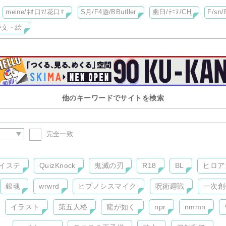
meine/ﾈｵ口ﾏ/花口ﾏ
S月/F4遊/BButller
幽臼/ﾃﾆﾇ/CҢ
F/sn/
夢文・絵
他のキーワードでサイトを検索
完全一致
イステ
QuizKnock
鬼滅の刃
R18
BL
ヒロア
銀魂
wrwrd
ヒプノシスマイク
呪術廻戦
一次創
イラスト
第五人格
龍が如く
npr
nmmn