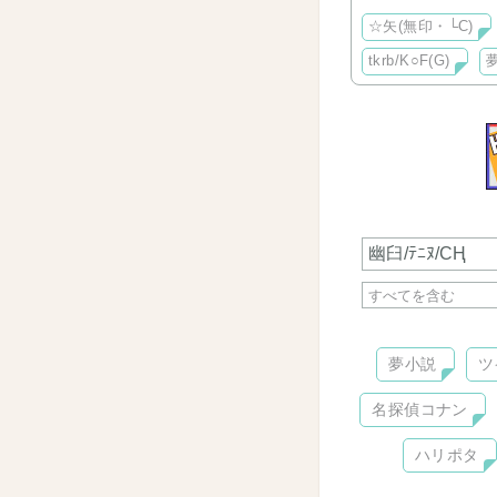
☆矢(無印・└C)
tkrb/K○F(G)
夢小説
ツ
名探偵コナン
ハリポタ