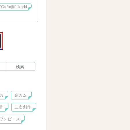
FG○/in妻11/grbl
検索
カ
金カム
作
二次創作
ワンピース