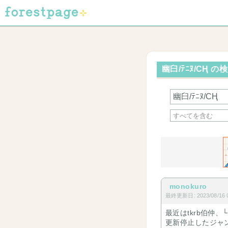
幽臼/ﾃﾆﾇ/CҢ の
monokuro
最終更新日: 2023/08/16 0
最近はtkrb伯仲
更新停止したジャ