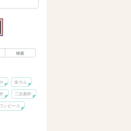
検索
カ
金カム
作
二次創作
ワンピース