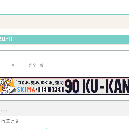
(1件)
完全一致
1:27
創作置き場