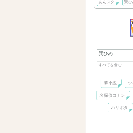
あんスタ
巽ひ
夢小説
ツ
名探偵コナン
ハリポタ