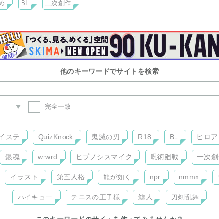
め
BL
二次創作
他のキーワードでサイトを検索
完全一致
イステ
QuizKnock
鬼滅の刃
R18
BL
ヒロア
銀魂
wrwrd
ヒプノシスマイク
呪術廻戦
一次創
イラスト
第五人格
龍が如く
npr
nmmn
ハイキュー
テニスの王子様
鯨人
刀剣乱舞