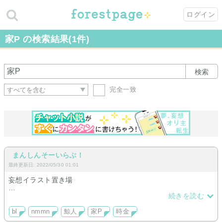
ログイン
家P の検索結果(1件)
検索
完全一致
まんしんそーいらぶ！
最終更新日: 2022/05/30 01:01
妄想イラスト置き場
続きを読む
家P中心
bl
nmmn
鯨人
家P
時金