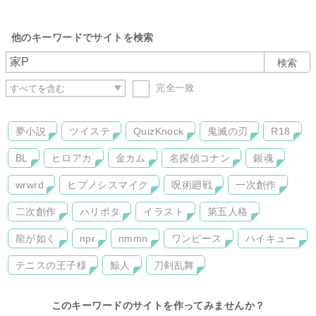
他のキーワードでサイトを検索
検索
完全一致
夢小説
ツイステ
QuizKnock
鬼滅の刃
R18
BL
ヒロアカ
金カム
名探偵コナン
銀魂
wrwrd
ヒプノシスマイク
呪術廻戦
一次創作
二次創作
ハリポタ
イラスト
第五人格
龍が如く
npr
nmmn
ワンピース
ハイキュー
テニスの王子様
鯨人
刀剣乱舞
このキーワードのサイトを作ってみませんか？