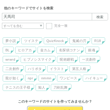
他のキーワードでサイトを検索
検索
完全一致
夢小説
ツイステ
QuizKnock
鬼滅の刃
R18
BL
ヒロアカ
金カム
名探偵コナン
銀魂
wrwrd
ヒプノシスマイク
呪術廻戦
一次創作
二次創作
ハリポタ
イラスト
第五人格
龍が如く
npr
nmmn
ワンピース
ハイキュー
テニスの王子様
鯨人
刀剣乱舞
このキーワードのサイトを作ってみませんか？