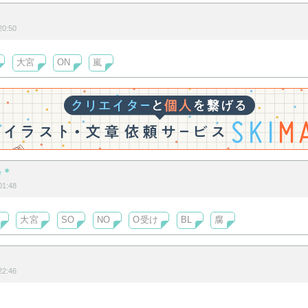
イ
0:50
大宮
ON
嵐
e＊
1:48
大宮
SO
NO
O受け
BL
腐
2:46