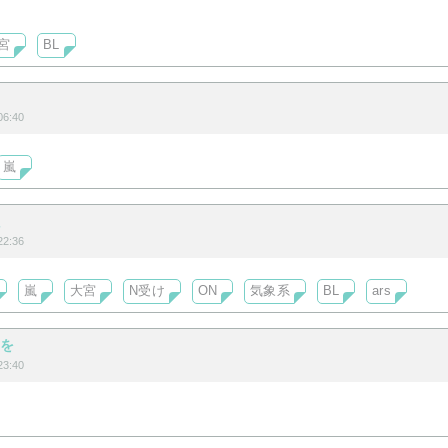
宮
BL
気象系(主にon)の話を書いてます。
6:40
嵐
唄
2:36
嵐
大宮
N受け
ON
気象系
BL
ars
きを
3:40