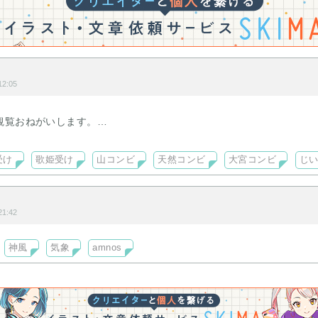
2:05
観覧おねがいします。
受け
歌姫受け
山コンビ
天然コンビ
大宮コンビ
じ
1:42
神風
気象
amnos