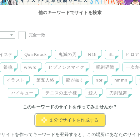
他のキーワードでサイトを検索
完全一致
イステ
QuizKnock
鬼滅の刃
R18
BL
ヒロア
銀魂
wrwrd
ヒプノシスマイク
呪術廻戦
一次創
イラスト
第五人格
龍が如く
npr
nmmn
ハイキュー
テニスの王子様
鯨人
刀剣乱舞
このキーワードのサイトを作ってみませんか？
１分でサイトを作成する
でサイトを作ってキーワードを登録すると、この場所にあなたのサイ