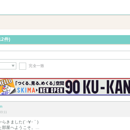
2件)
完全一致
om
3:11
きました(´･∀･｀)
た部屋へようこそ。