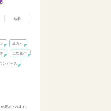
検索
カ
金カム
作
二次創作
ワンピース
トが表示されます。