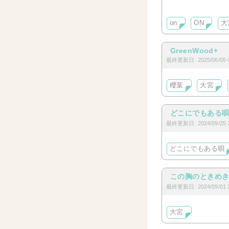
on
ON
大
BL要素を含んだ某
GreenWood+
最終更新日: 2025/06/05 0
櫻葉
大宮
どこにでもある
最終更新日: 2024/09/25 2
どこにでもある唄
この胸のときめ
最終更新日: 2024/09/01 2
大宮