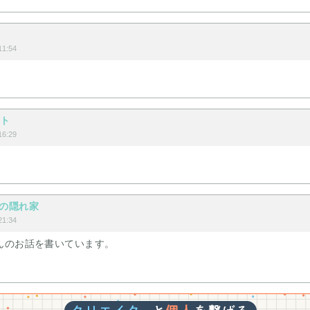
1:54
イト
6:29
密の隠れ家
1:34
んのお話を書いています。