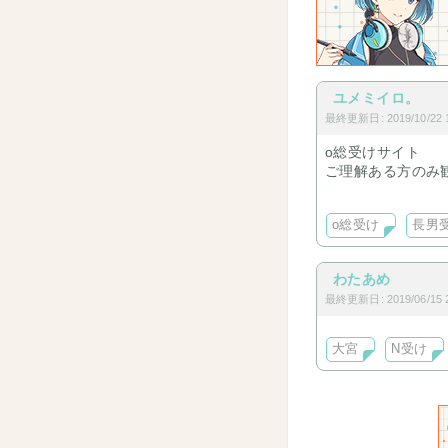
ユメミイロ。
最終更新日: 2019/10/22 1
o総受けサイト
ご理解ある方のみ
入室パスワード有
o総受け
長男
わたあめ
最終更新日: 2019/06/15 2
大宮
N受け