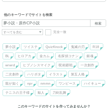
他のキーワードでサイトを検索
検索
完全一致
夢小説
ツイステ
QuizKnock
鬼滅の刃
R18
BL
ヒロアカ
金カム
名探偵コナン
銀魂
wrwrd
ヒプノシスマイク
呪術廻戦
一次創作
二次創作
ハリポタ
イラスト
第五人格
龍が如く
npr
nmmn
ワンピース
ハイキュー
テニスの王子様
鯨人
刀剣乱舞
このキーワードのサイトを作ってみませんか？