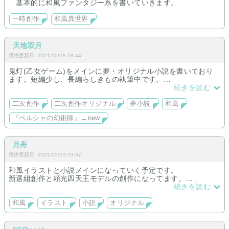
基本的に和風ファンタジー系を書いていきます。
一時創作
和風異世界
天地双月
最終更新日: 2021/10/28 18:44
鬼灯(乙女ゲーム)をメインに夢・オリジナル小説を書いており
ます。短編少し、長編らしきもの執筆中です。
よろしければお立ち寄りください(^^)
続きを読む
※「鬼灯の冷徹」ではありません。予めご了承下さい。
二次創作
二次創作オリジナル
夢小説
和風
『ペルシャの幻術師』←new
月舟
最終更新日: 2021/05/23 23:57
和風イラストと小説メインになっていく予定です。
新選組創作と頼光四天王モデルの創作になってます。
好きなものを好きなだけ作っていくスタイルです(^_^)
続きを読む
和風
イラスト
小説
オリジナル