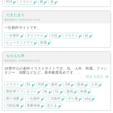
R18
イラスト
猫
花
だまたまり
最終更新日: 2026/06/26 18:05
一次創作サイトです。
一次創作
オリジナル
小説
イラスト
絵
ヒューマンドラマ
和風
もちもち亭
最終更新日: 2026/05/03 12:41
18禁中心の創作イラストサイトです。3L、人外、和風、ファン
タジー、溺愛などなど。基本糖度高めです。
更新は亀ですが18禁のギャグBL漫画描いております。
続きを読む
イラスト
BL
R18
創作
SM
筋肉
人外
異世界ファンタジー
NL
GL
漫画
和風
受け溺愛
一次創作
二次創作
ポケ擬
pkg
刀剣乱舞
男審神者
忍たま