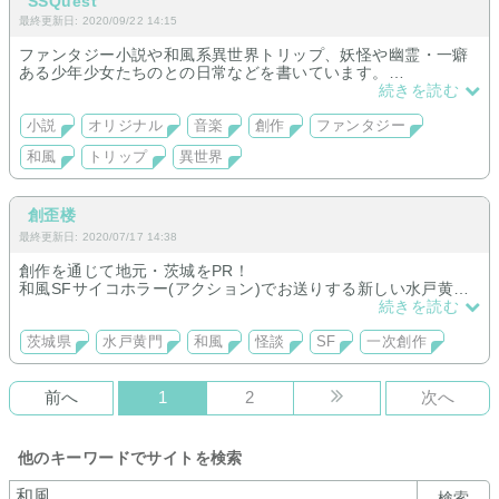
SSQuest
最終更新日: 2020/09/22 14:15
ファンタジー小説や和風系異世界トリップ、妖怪や幽霊・一癖
ある少年少女たちのとの日常などを書いています。
続きを読む
小説/詩/音楽
小説
オリジナル
音楽
創作
ファンタジー
和風
トリップ
異世界
創歪楼
最終更新日: 2020/07/17 14:38
創作を通じて地元・茨城をPR！
和風SFサイコホラー(アクション)でお送りする新しい水戸黄門
を楽しんで頂きたい！
続きを読む
茨城県
水戸黄門
和風
怪談
SF
一次創作
前へ
1
2
次へ
他のキーワードでサイトを検索
検索