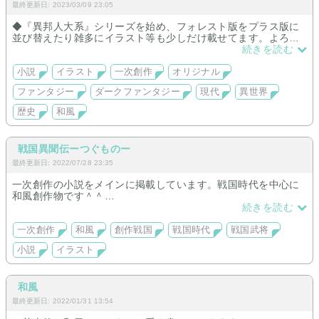
最終更新日: 2023/03/09 23:05
◆『異邦人大系』シリーズを始め、フォレスト版をプラス版に
並び替えたり雑多にイラスト等も少しだけ載せてます。よろし
くお願いします。フォレストさんでは幽幻党でした。(*´ω｀*)
続きを読む
小説
イラスト
一次創作
オリジナル
ファンタジー
ダークファンタジー
現代
異世界
歴史
和風
戦国異聞伝ーつぐものー
最終更新日: 2022/07/28 23:35
一次創作の小説をメインに掲載しています。戦国時代を中心に
和風創作物です＾＾
僧兵と少年忍者が中心で色々な武将が登場するお話がメインで
続きを読む
す。
一次創作
和風
創作戦国
戦国時代
戦国武将
小説
イラスト
和風
最終更新日: 2022/01/31 13:54