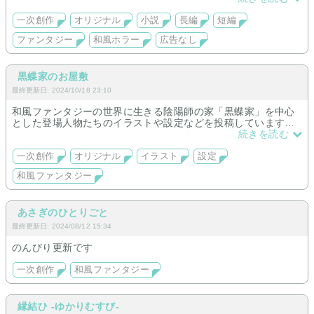
なお、Xと連動して進捗状況等をお知らせ致します。
一次創作
オリジナル
小説
長編
短編
ファンタジー
和風ホラー
広告なし
黒蝶家のお屋敷
最終更新日: 2024/10/18 23:10
和風ファンタジーの世界に生きる陰陽師の家「黒蝶家」を中心
とした登場人物たちのイラストや設定などを投稿しています。
小説も今後追加予定。
続きを読む
一次創作
オリジナル
イラスト
設定
和風ファンタジー
あさぎのひとりごと
最終更新日: 2024/08/12 15:34
のんびり更新です
一次創作
和風ファンタジー
縁結ひ -ゆかりむすび-