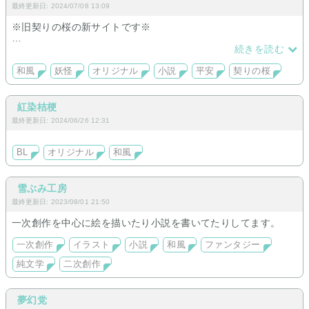
最終更新日: 2024/07/08 13:09
※旧契りの桜の新サイトです※
和風オリジナル小説です。
続きを読む
現在書いている物は以下になります。
長編は平安物、短編は現代物。どちらも少し不思議な恋物語と
和風
妖怪
オリジナル
小説
平安
契りの桜
なっております。
まだ内容の移行中ではございますが、宜しければどうぞお越
紅染桔梗
し下さい。
最終更新日: 2024/06/26 12:31
BL
オリジナル
和風
雪ぶみ工房
最終更新日: 2023/08/01 21:50
一次創作を中心に絵を描いたり小説を書いてたりしてます。
一次創作
イラスト
小説
和風
ファンタジー
純文学
二次創作
夢幻党