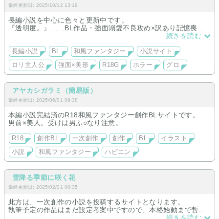
最終更新日: 2025/10/12 13:19
長編小説を中心に色々と更新中です。
『透明度。』……BL作品・強面溺愛不良攻め×訳あり記憶喪失
美形中心の固定CP 以前住んでいた場所に再度住むことになっ
続きを読む
た主人公一ノ瀬透。再会したかつての親友である伊藤鈴芽とと
もにまったり生活小説。（ほのぼの・シリアス・ギスギス）
長編小説
BL
和風ファンタジー
小説サイト
『人もどきの復讐譚。』……和風ファンタジー・妖怪とかが出
ロリ主人公
強面×美形
R18G
ホラー
グロ
てくる作品・少女夜歌が苦しい世界で存在し続けるために奮闘
する物語。ホラーグロ注意。（念のためR１８G）
アヤカシガラミ（簡易版）
最終更新日: 2025/06/01 09:38
本編小説完結済のR18和風ファンタジー創作BLサイトです。
男前×美人。受けは男ふ○なり注意。
R18
創作BL
一次創作
創作
BL
イラスト
小説
和風ファンタジー
ハピエン
雪降る季節に咲く花
最終更新日: 2025/02/01 00:35
此方は、一次創作の小説を投稿するサイトとなります。
執筆予定の作品はまだ設定考案中ですので、本格始動まで暫く
お待ち下さい。
続きを読む