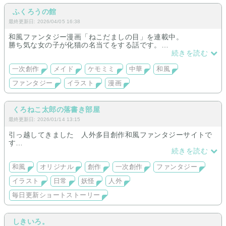
ふくろうの館
最終更新日: 2026/04/05 16:38
和風ファンタジー漫画「ねこだましの目」を連載中。
勝ち気な女の子が化猫の名当てをする話です。
その他、可愛い女の子やケモミミたちを描いています。
続きを読む
一次創作
メイド
ケモミミ
中華
和風
ファンタジー
イラスト
漫画
くろねこ太郎の落書き部屋
最終更新日: 2026/01/14 13:15
引っ越してきました 人外多目創作和風ファンタジーサイトで
す
少年マンガテイストのイラストとユルい日常小咄メイン。
続きを読む
隙間時間にでも覗いて頂けると幸いです
和風
オリジナル
創作
一次創作
ファンタジー
イラスト
日常
妖怪
人外
毎日更新ショートストーリー
しきいろ。