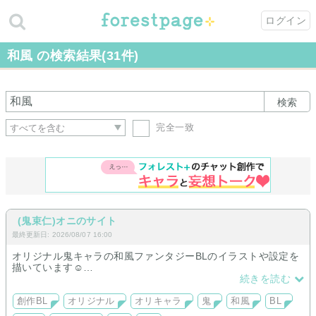
ログイン
和風 の検索結果(31件)
検索
完全一致
(鬼束仁)オニのサイト
最終更新日: 2026/08/07 16:00
オリジナル鬼キャラの和風ファンタジーBLのイラストや設定を
描いています☺
⚠R18有り⚠
続きを読む
ギャラリーでは猫や花の絵もまとめてあります🍀
タグに興味のある方、見ていただけると
創作BL
オリジナル
オリキャラ
鬼
和風
BL
嬉しいです🍀