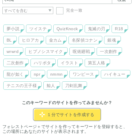
完全一致
夢小説
ツイステ
QuizKnock
鬼滅の刃
R18
BL
ヒロアカ
金カム
名探偵コナン
銀魂
wrwrd
ヒプノシスマイク
呪術廻戦
一次創作
二次創作
ハリポタ
イラスト
第五人格
龍が如く
npr
nmmn
ワンピース
ハイキュー
テニスの王子様
鯨人
刀剣乱舞
このキーワードのサイトを作ってみませんか？
１分でサイトを作成する
フォレストページ＋でサイトを作ってキーワードを登録すると、
この場所にあなたのサイトが表示されます。