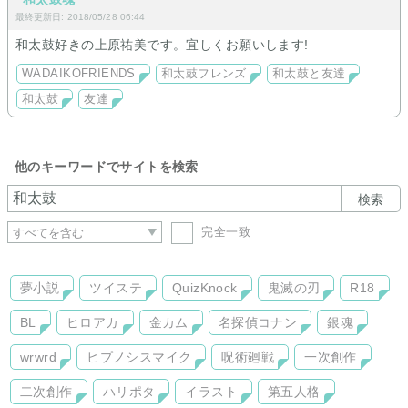
最終更新日: 2018/05/28 06:44
和太鼓好きの上原祐美です。宜しくお願いします!
WADAIKOFRIENDS
和太鼓フレンズ
和太鼓と友達
和太鼓
友達
他のキーワードでサイトを検索
検索
完全一致
夢小説
ツイステ
QuizKnock
鬼滅の刃
R18
BL
ヒロアカ
金カム
名探偵コナン
銀魂
wrwrd
ヒプノシスマイク
呪術廻戦
一次創作
二次創作
ハリポタ
イラスト
第五人格