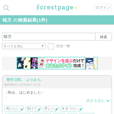
ログイン
味方 の検索結果(1件)
検索
完全一致
青空日和。-よりみち-
最終更新日: 2024/06/27 21:00
〈和み、はじめました〉
少し休みにいらっしゃいませんか.
続きを読む
青い空の下に、あなたの笑顔がもどるときまで、小さくここに
死にたい
助けて
苦しい
生きづらい
在りつづけます.