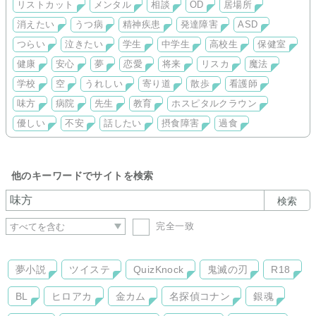
リストカット
メンタル
相談
OD
居場所
消えたい
うつ病
精神疾患
発達障害
ASD
つらい
泣きたい
学生
中学生
高校生
保健室
健康
安心
夢
恋愛
将来
リスカ
魔法
学校
空
うれしい
寄り道
散歩
看護師
味方
病院
先生
教育
ホスピタルクラウン
優しい
不安
話したい
摂食障害
過食
他のキーワードでサイトを検索
検索
完全一致
夢小説
ツイステ
QuizKnock
鬼滅の刃
R18
BL
ヒロアカ
金カム
名探偵コナン
銀魂