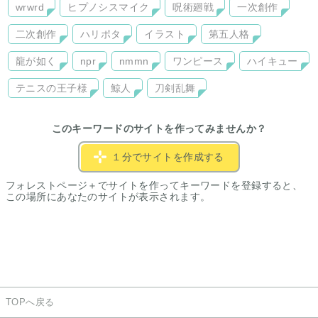
wrwrd
ヒプノシスマイク
呪術廻戦
一次創作
二次創作
ハリポタ
イラスト
第五人格
龍が如く
npr
nmmn
ワンピース
ハイキュー
テニスの王子様
鯨人
刀剣乱舞
このキーワードのサイトを作ってみませんか？
１分でサイトを作成する
フォレストページ＋でサイトを作ってキーワードを登録すると、
この場所にあなたのサイトが表示されます。
TOPへ戻る