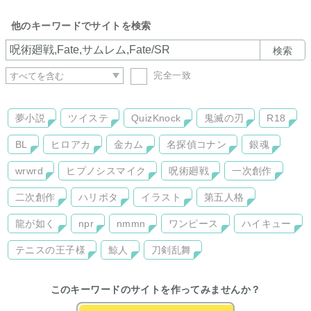
他のキーワードでサイトを検索
検索
完全一致
夢小説
ツイステ
QuizKnock
鬼滅の刃
R18
BL
ヒロアカ
金カム
名探偵コナン
銀魂
wrwrd
ヒプノシスマイク
呪術廻戦
一次創作
二次創作
ハリポタ
イラスト
第五人格
龍が如く
npr
nmmn
ワンピース
ハイキュー
テニスの王子様
鯨人
刀剣乱舞
このキーワードのサイトを作ってみませんか？