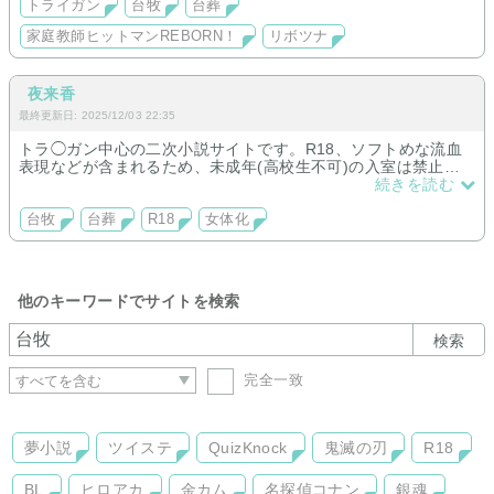
トライガン
台牧
台葬
家庭教師ヒットマンREBORN！
リボツナ
夜来香
最終更新日: 2025/12/03 22:35
トラ◯ガン中心の二次小説サイトです。R18、ソフトめな流血
表現などが含まれるため、未成年(高校生不可)の入室は禁止で
す。女体化や著しいキャラ崩壊などが含まれるため、ご注意く
続きを読む
ださい(検索避け済)
台牧
台葬
R18
女体化
他のキーワードでサイトを検索
検索
完全一致
夢小説
ツイステ
QuizKnock
鬼滅の刃
R18
BL
ヒロアカ
金カム
名探偵コナン
銀魂