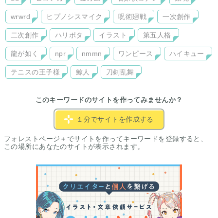
wrwrd
ヒプノシスマイク
呪術廻戦
一次創作
二次創作
ハリポタ
イラスト
第五人格
龍が如く
npr
nmmn
ワンピース
ハイキュー
テニスの王子様
鯨人
刀剣乱舞
このキーワードのサイトを作ってみませんか？
１分でサイトを作成する
フォレストページ＋でサイトを作ってキーワードを登録すると、
この場所にあなたのサイトが表示されます。