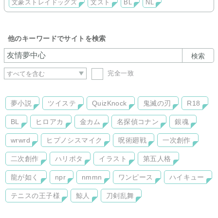
文豪ストレイドッグズ
文スト
BL
NL
麦わら一味中心【渡り鳥】、海軍の【ゼロ】をメインに、
ロジャー海賊団の【吸血鬼】、CP9の【狂人】他を連載中
■文豪ストレイドッグズ
探偵社側【彼は異能を愛しすぎている】
他のキーワードでサイトを検索
検索
完全一致
夢小説
ツイステ
QuizKnock
鬼滅の刃
R18
BL
ヒロアカ
金カム
名探偵コナン
銀魂
wrwrd
ヒプノシスマイク
呪術廻戦
一次創作
二次創作
ハリポタ
イラスト
第五人格
龍が如く
npr
nmmn
ワンピース
ハイキュー
テニスの王子様
鯨人
刀剣乱舞