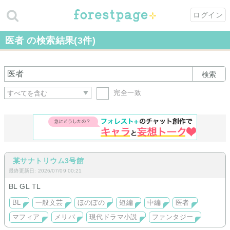
ログイン
医者 の検索結果(3件)
検索
完全一致
某サナトリウム3号館
最終更新日: 2026/07/09 00:21
BL GL TL
BL
一般文芸
ほのぼの
短編
中編
医者
マフィア
メリバ
現代ドラマ小説
ファンタジー