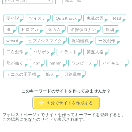
完全一致
夢小説
ツイステ
QuizKnock
鬼滅の刃
R18
BL
ヒロアカ
金カム
名探偵コナン
銀魂
wrwrd
ヒプノシスマイク
呪術廻戦
一次創作
二次創作
ハリポタ
イラスト
第五人格
龍が如く
npr
nmmn
ワンピース
ハイキュー
テニスの王子様
鯨人
刀剣乱舞
このキーワードのサイトを作ってみませんか？
１分でサイトを作成する
フォレストページ＋でサイトを作ってキーワードを登録すると、
この場所にあなたのサイトが表示されます。