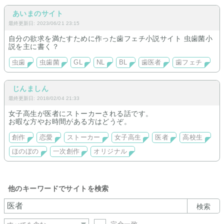
あいまのサイト
最終更新日: 2023/06/21 23:15
自分の欲求を満たすために作った歯フェチ小説サイト 虫歯菌小
説を主に書く？
虫歯
虫歯菌
GL
NL
BL
歯医者
歯フェチ
じんましん
最終更新日: 2018/02/04 21:33
女子高生が医者にストーカーされる話です。
お暇な方やお時間がある方はどうぞ。
創作
恋愛
ストーカー
女子高生
医者
高校生
ほのぼの
一次創作
オリジナル
他のキーワードでサイトを検索
検索