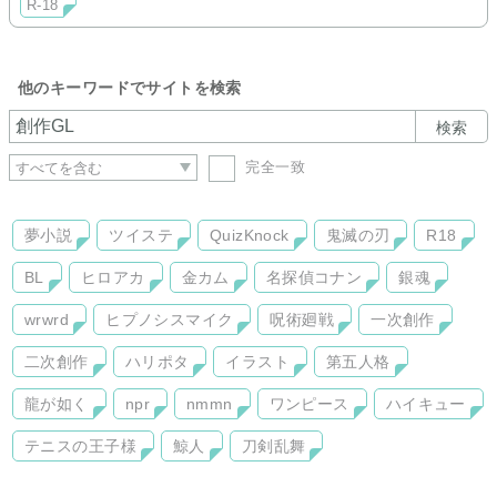
R-18
他のキーワードでサイトを検索
検索
完全一致
夢小説
ツイステ
QuizKnock
鬼滅の刃
R18
BL
ヒロアカ
金カム
名探偵コナン
銀魂
wrwrd
ヒプノシスマイク
呪術廻戦
一次創作
二次創作
ハリポタ
イラスト
第五人格
龍が如く
npr
nmmn
ワンピース
ハイキュー
テニスの王子様
鯨人
刀剣乱舞