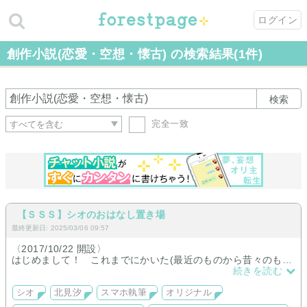
ログイン
創作小説(恋愛・空想・懐古) の検索結果(1件)
検索
完全一致
【ＳＳＳ】シオのおはなし置き場
最終更新日: 2025/03/06 09:57
〈2017/10/22 開設〉
はじめまして！ これまでにかいた(最近のものから昔々のもの
まで)拙い物語や絵をまとめる為に参上しました。
続きを読む
ジャンルは雑多です。ひとつでも皆様に刺さるものがあればよ
いのですが…
シオ
北見汐
スマホ執筆
オリジナル
退屈しのぎにいかがでしょうか？ ご来訪お待ちしておりま