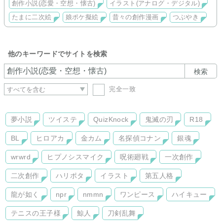
創作小説(恋愛・空想・懐古)
イラスト(アナログ・デジタル)
す！(*^^*)
たまに二次絵
娘ポケ擬絵
昔々の創作漫画
つぶやき
※とてものんびりな運営です、すみません(^_^;)
他のキーワードでサイトを検索
検索
完全一致
夢小説
ツイステ
QuizKnock
鬼滅の刃
R18
BL
ヒロアカ
金カム
名探偵コナン
銀魂
wrwrd
ヒプノシスマイク
呪術廻戦
一次創作
二次創作
ハリポタ
イラスト
第五人格
龍が如く
npr
nmmn
ワンピース
ハイキュー
テニスの王子様
鯨人
刀剣乱舞