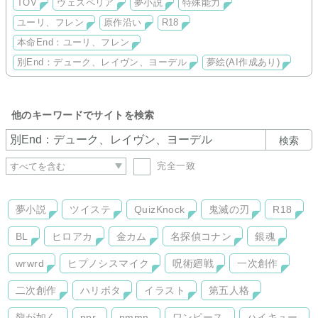
*18歳未満は御遠慮ください。
TOV
ヴェスペリア
夢小説
特殊能力
※挿絵にAI生成画像を使用している箇所があります。
ユーリ、フレン
原作沿い
R18
苦手な方、許容できない方は閲覧をご遠慮ください。
本命End：ユーリ、フレン
別End：デューク、レイヴン、ヨーデル
夢絵(AI作成あり)
他のキーワードでサイトを検索
検索
完全一致
夢小説
ツイステ
QuizKnock
鬼滅の刃
R18
BL
ヒロアカ
金カム
名探偵コナン
銀魂
wrwrd
ヒプノシスマイク
呪術廻戦
一次創作
二次創作
ハリポタ
イラスト
第五人格
龍が如く
npr
nmmn
ワンピース
ハイキュー