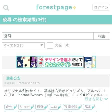
ログイン
凌辱 の検索結果(3件)
検索
完全一致
越南公安
最終更新日: 2026/08/03 19:55
オリジナル創作サイト。基本は右派ポピュリズム、アルヘンLL
A（La Libertad Avanza（自由への前進）ミレイ✖ビジャルエル
中心だったが最近はサッカーや日本政治も。リョナも多め。政
続きを読む
治／経済／評論／二次創作を通じて考えるサイトでもありま
す。AI小説も載せているので注意。サッカー関連の小説を殖や
創作
リョナ
猟奇
エロ
官能小説
R18
しています。