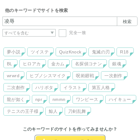
他のキーワードでサイトを検索
検索
完全一致
夢小説
ツイステ
QuizKnock
鬼滅の刃
R18
BL
ヒロアカ
金カム
名探偵コナン
銀魂
wrwrd
ヒプノシスマイク
呪術廻戦
一次創作
二次創作
ハリポタ
イラスト
第五人格
龍が如く
npr
nmmn
ワンピース
ハイキュー
テニスの王子様
鯨人
刀剣乱舞
このキーワードのサイトを作ってみませんか？