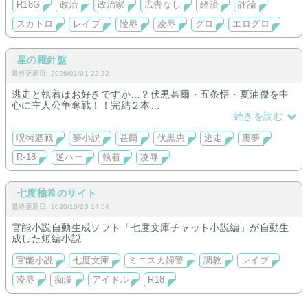
R18G
政治
政治家
広告なし
経済
評論
スカトロ
レイプ
陵辱
凌辱
グロ
エログロ
星の羅針盤
最終更新日: 2026/01/01 22:22
逃走と執着はお好きですか…？伏黒甚爾・五条悟・夏油傑を中
心に主人公争奪戦！！完結２本
○宇宙から仕事に来たのに貴重すぎて呪術界に追われちゃう！捕
続きを読む
まったら一体どーなっちゃうの？？
○完結:呪術×トモコレトリップ！(R18恵 執着・狂気)
呪術廻戦
夢小説
甚爾
伏黒恵
逃走
裏夢
○伏黒甚爾の格納呪霊ギャグエロ→五条&夏油とのR18
R-18
逆ハー
執着
凌辱
○運命が紡ぐ物語連載中
BLイラスト
七度柚希のサイト
最終更新日: 2020/10/20 14:54
官能小説自動生成ソフト「七度文庫チャット小説編」が自動生
成した短編小説
官能小説
七度文庫
ミニスカ婦警
調教
レイプ
凌辱
痴漢
アイドル
R18