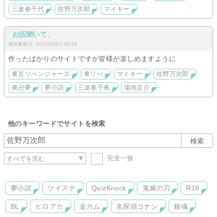
三途春千代
佐野万次郎
マイキー
お話聞いて、
最終更新日: 2021/08/01 09:54
作ったばかりのサイトですが皆様が楽しめますように
東京リベンジャーズ
東リべ
マイキー
佐野万次郎
東卍夢
夢小説
三途春千夜
場地圭介
他のキーワードでサイトを検索
検索
完全一致
夢小説
ツイステ
QuizKnock
鬼滅の刃
R18
BL
ヒロアカ
金カム
名探偵コナン
銀魂