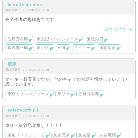
la suite du rêve
最終更新日: 2023/06/18 21:16
完全作者の趣味趣向です。
短編ばっかりの予定です。
続きを読む
佐野万次郎
東京卍リベンジャーズ
鬼滅の刃
時透無一郎
夢小説
R18
マイキー
我妻善逸
彼岸
最終更新日: 2021/12/28 09:20
マイキー贔屓目ですが、他のキャラのお話も増やしていこうと
思っています。
東京卍リベンジャーズ
東リべ
佐野万次郎
seleneのサイト
最終更新日: 2021/10/21 17:16
東リベ灰谷兄弟推し！！！！！
東京リベンジャーズ
灰谷兄弟
灰谷蘭
灰谷竜胆