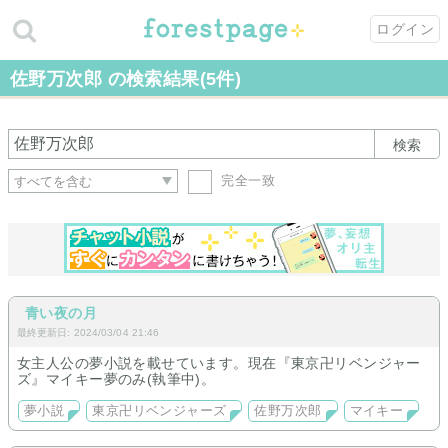
ログイン
佐野万次郎 の検索結果(5件)
検索
完全一致
青い夜の月
最終更新日: 2024/03/04 21:46
女主人公の夢小説を載せています。現在『東京卍リベンジャー
ズ』マイキー夢のみ(執筆中)。
夢小説
東京卍リベンジャーズ
佐野万次郎
マイキー